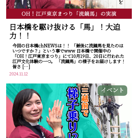
日本橋を駆け抜ける「馬」！大迫
力！！
今回の日本橋chNEWSは！！ 「最後に流鏑馬を見たのは
いつですか？」という事でwww 日本橋で開催中の
「OH！江戸東京まつり」にて10月19日、20日に行われた
江戸文化体験の一つ。 「流鏑馬」の様子をお届けします！
皆さ […]
2024.11.12
イベント