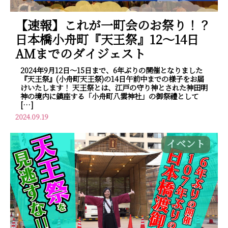
【速報】これが一町会のお祭り！？
日本橋小舟町『天王祭』12～14日
AMまでのダイジェスト
2024年9月12日～15日まで、6年ぶりの開催となりました
『天王祭』(小舟町天王祭)の14日午前中までの様子をお届
けいたします！ 天王祭とは、江戸の守り神とされた神田明
神の境内に鎮座する「小舟町八雲神社」の御祭禮として
[…]
2024.09.19
イベント