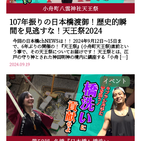
107年振りの日本橋渡御！歴史的瞬
間を見逃すな！天王祭2024
今回の日本橋chNEWSは！！ 2024年9月12日～15日ま
で、6年ぶりの開催の！『天王祭』(小舟町天王祭)直前とい
う事で、その天王祭についてお届けです！ 天王祭とは、江
戸の守り神とされた神田明神の境内に鎮座する「小舟 […]
2024.09.19
イベント