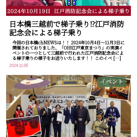
日本橋三越前で梯子乗り⁉江戸消防
記念会による梯子乗り
今回の日本橋chNEWSは！！ 2024年10月4日～11月3日に
開催されておりました、「OH!江戸東京まつり」の実演イ
ベントの一つとして三越前で行われた江戸消防記念会によ
る梯子乗りの様子をお送りいたします！！ このイベ […]
2024.11.05
イベント