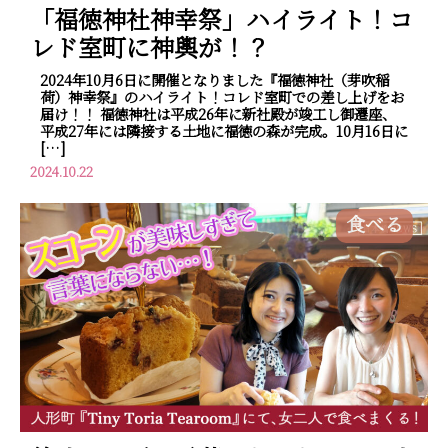
「福徳神社神幸祭」ハイライト！コ
レド室町に神輿が！？
2024年10月6日に開催となりました『福徳神社（芽吹稲
荷）神幸祭』のハイライト！コレド室町での差し上げをお
届け！！ 福徳神社は平成26年に新社殿が竣工し御遷座、
平成27年には隣接する土地に福徳の森が完成。10月16日に
[…]
2024.10.22
食べる