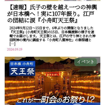
【速報】氏子の壁を越え一つの神輿
が日本橋へ！実に107年振り。江戸
の団結に涙『小舟町天王祭』
2024年9月12日～15日まで、6年ぶりの開催となりました
『天王祭』(小舟町天王祭)の15日、日本橋渡御の様子を速
報でお届けします。 天王祭とは、江戸の守り神とされた神
田明神の境内に鎮座する「小舟町八雲神社」の御祭禮と
[…]
2024.09.19
イベント