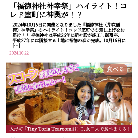
「福徳神社神幸祭」ハイライト！コ
レド室町に神輿が！？
2024年10月6日に開催となりました『福徳神社（芽吹稲
荷）神幸祭』のハイライト！コレド室町での差し上げをお
届け！！ 福徳神社は平成26年に新社殿が竣工し御遷座、
平成27年には隣接する土地に福徳の森が完成。10月16日に
[…]
2024.10.22
食べる