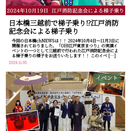
日本橋三越前で梯子乗り⁉江戸消防
記念会による梯子乗り
今回の日本橋chNEWSは！！ 2024年10月4日～11月3日に
開催されておりました、「OH!江戸東京まつり」の実演イ
ベントの一つとして三越前で行われた江戸消防記念会によ
る梯子乗りの様子をお送りいたします！！ このイベ […]
2024.11.05
イベント