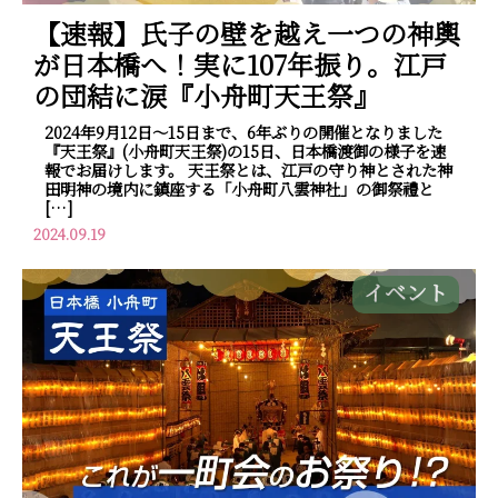
【速報】氏子の壁を越え一つの神輿
が日本橋へ！実に107年振り。江戸
の団結に涙『小舟町天王祭』
2024年9月12日～15日まで、6年ぶりの開催となりました
『天王祭』(小舟町天王祭)の15日、日本橋渡御の様子を速
報でお届けします。 天王祭とは、江戸の守り神とされた神
田明神の境内に鎮座する「小舟町八雲神社」の御祭禮と
[…]
2024.09.19
イベント