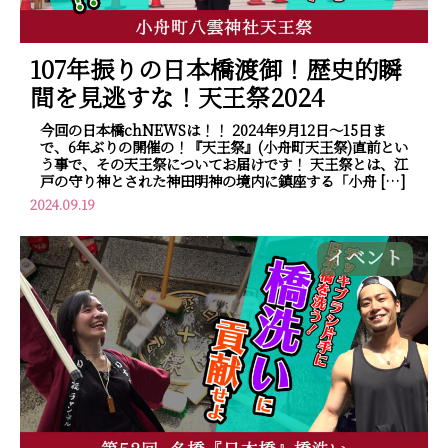
107年振りの日本橋渡御！歴史的瞬
間を見逃すな！天王祭2024
今回の日本橋chNEWSは！！ 2024年9月12日～15日ま
で、6年ぶりの開催の！『天王祭』(小舟町天王祭)直前とい
う事で、その天王祭についてお届けです！ 天王祭とは、江
戸の守り神とされた神田明神の境内に鎮座する「小舟 […]
2024.09.19
イベント