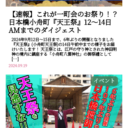
【速報】これが一町会のお祭り！？
日本橋小舟町『天王祭』12～14日
AMまでのダイジェスト
2024年9月12日～15日まで、6年ぶりの開催となりました
『天王祭』(小舟町天王祭)の14日午前中までの様子をお届
けいたします！ 天王祭とは、江戸の守り神とされた神田明
神の境内に鎮座する「小舟町八雲神社」の御祭禮として
[…]
2024.09.19
イベント