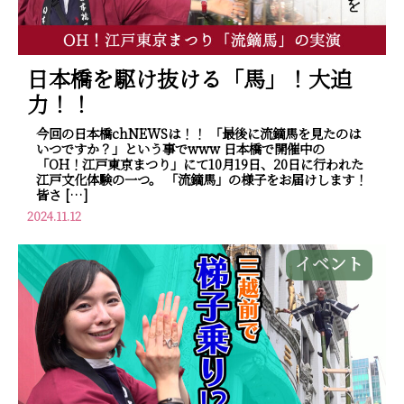
日本橋を駆け抜ける「馬」！大迫
力！！
今回の日本橋chNEWSは！！ 「最後に流鏑馬を見たのは
いつですか？」という事でwww 日本橋で開催中の
「OH！江戸東京まつり」にて10月19日、20日に行われた
江戸文化体験の一つ。 「流鏑馬」の様子をお届けします！
皆さ […]
2024.11.12
イベント