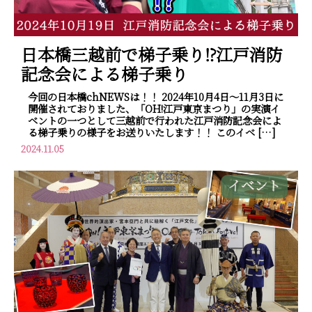
日本橋三越前で梯子乗り⁉江戸消防
記念会による梯子乗り
今回の日本橋chNEWSは！！ 2024年10月4日～11月3日に
開催されておりました、「OH!江戸東京まつり」の実演イ
ベントの一つとして三越前で行われた江戸消防記念会によ
る梯子乗りの様子をお送りいたします！！ このイベ […]
2024.11.05
イベント