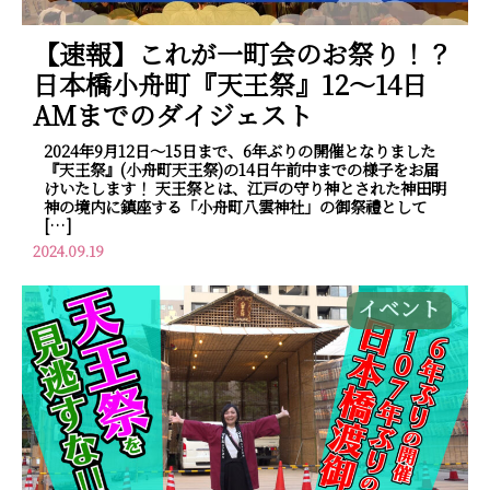
【速報】これが一町会のお祭り！？
日本橋小舟町『天王祭』12～14日
AMまでのダイジェスト
2024年9月12日～15日まで、6年ぶりの開催となりました
『天王祭』(小舟町天王祭)の14日午前中までの様子をお届
けいたします！ 天王祭とは、江戸の守り神とされた神田明
神の境内に鎮座する「小舟町八雲神社」の御祭禮として
[…]
2024.09.19
イベント