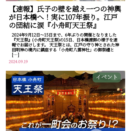
【速報】氏子の壁を越え一つの神輿
が日本橋へ！実に107年振り。江戸
の団結に涙『小舟町天王祭』
2024年9月12日～15日まで、6年ぶりの開催となりました
『天王祭』(小舟町天王祭)の15日、日本橋渡御の様子を速
報でお届けします。 天王祭とは、江戸の守り神とされた神
田明神の境内に鎮座する「小舟町八雲神社」の御祭禮と
[…]
2024.09.19
イベント