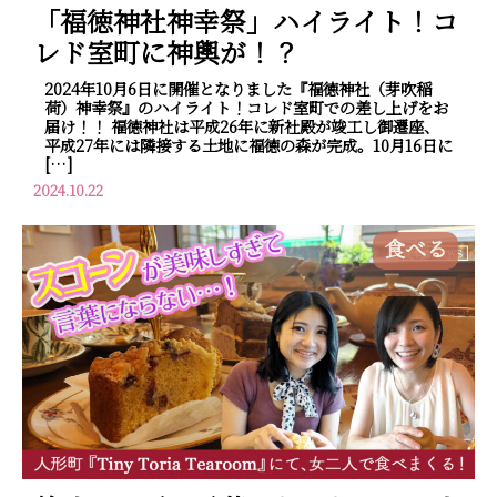
「福徳神社神幸祭」ハイライト！コ
レド室町に神輿が！？
2024年10月6日に開催となりました『福徳神社（芽吹稲
荷）神幸祭』のハイライト！コレド室町での差し上げをお
届け！！ 福徳神社は平成26年に新社殿が竣工し御遷座、
平成27年には隣接する土地に福徳の森が完成。10月16日に
[…]
2024.10.22
食べる