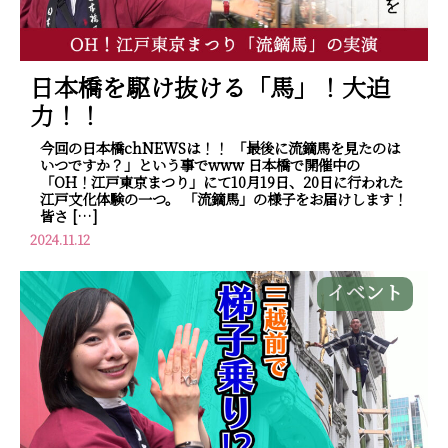
日本橋を駆け抜ける「馬」！大迫
力！！
今回の日本橋chNEWSは！！ 「最後に流鏑馬を見たのは
いつですか？」という事でwww 日本橋で開催中の
「OH！江戸東京まつり」にて10月19日、20日に行われた
江戸文化体験の一つ。 「流鏑馬」の様子をお届けします！
皆さ […]
2024.11.12
イベント