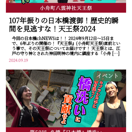
107年振りの日本橋渡御！歴史的瞬
間を見逃すな！天王祭2024
今回の日本橋chNEWSは！！ 2024年9月12日～15日ま
で、6年ぶりの開催の！『天王祭』(小舟町天王祭)直前とい
う事で、その天王祭についてお届けです！ 天王祭とは、江
戸の守り神とされた神田明神の境内に鎮座する「小舟 […]
2024.09.19
イベント