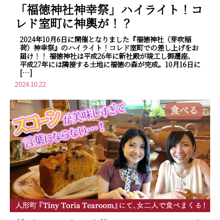
「福徳神社神幸祭」ハイライト！コ
レド室町に神輿が！？
2024年10月6日に開催となりました『福徳神社（芽吹稲
荷）神幸祭』のハイライト！コレド室町での差し上げをお
届け！！ 福徳神社は平成26年に新社殿が竣工し御遷座、
平成27年には隣接する土地に福徳の森が完成。10月16日に
[…]
2024.10.22
食べる