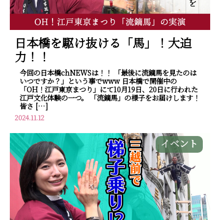
日本橋を駆け抜ける「馬」！大迫
力！！
今回の日本橋chNEWSは！！ 「最後に流鏑馬を見たのは
いつですか？」という事でwww 日本橋で開催中の
「OH！江戸東京まつり」にて10月19日、20日に行われた
江戸文化体験の一つ。 「流鏑馬」の様子をお届けします！
皆さ […]
2024.11.12
イベント