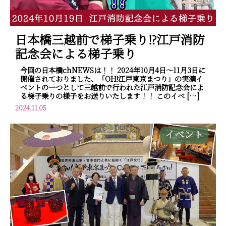
日本橋三越前で梯子乗り⁉江戸消防
記念会による梯子乗り
今回の日本橋chNEWSは！！ 2024年10月4日～11月3日に
開催されておりました、「OH!江戸東京まつり」の実演イ
ベントの一つとして三越前で行われた江戸消防記念会によ
る梯子乗りの様子をお送りいたします！！ このイベ […]
2024.11.05
イベント