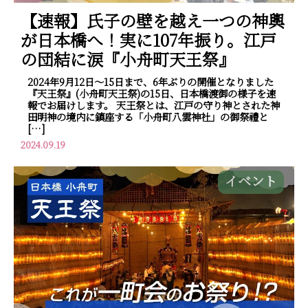
【速報】氏子の壁を越え一つの神輿
が日本橋へ！実に107年振り。江戸
の団結に涙『小舟町天王祭』
2024年9月12日～15日まで、6年ぶりの開催となりました
『天王祭』(小舟町天王祭)の15日、日本橋渡御の様子を速
報でお届けします。 天王祭とは、江戸の守り神とされた神
田明神の境内に鎮座する「小舟町八雲神社」の御祭禮と
[…]
2024.09.19
イベント