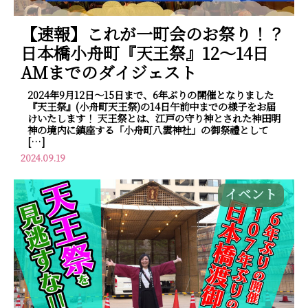
【速報】これが一町会のお祭り！？
日本橋小舟町『天王祭』12～14日
AMまでのダイジェスト
2024年9月12日～15日まで、6年ぶりの開催となりました
『天王祭』(小舟町天王祭)の14日午前中までの様子をお届
けいたします！ 天王祭とは、江戸の守り神とされた神田明
神の境内に鎮座する「小舟町八雲神社」の御祭禮として
[…]
2024.09.19
イベント