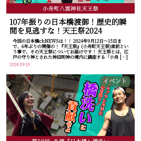
107年振りの日本橋渡御！歴史的瞬
間を見逃すな！天王祭2024
今回の日本橋chNEWSは！！ 2024年9月12日～15日ま
で、6年ぶりの開催の！『天王祭』(小舟町天王祭)直前とい
う事で、その天王祭についてお届けです！ 天王祭とは、江
戸の守り神とされた神田明神の境内に鎮座する「小舟 […]
2024.09.19
イベント