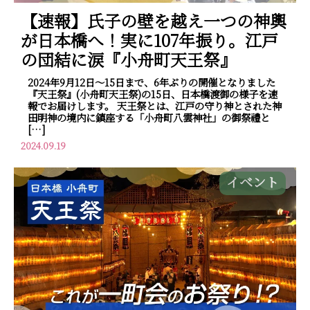
【速報】氏子の壁を越え一つの神輿
が日本橋へ！実に107年振り。江戸
の団結に涙『小舟町天王祭』
2024年9月12日～15日まで、6年ぶりの開催となりました
『天王祭』(小舟町天王祭)の15日、日本橋渡御の様子を速
報でお届けします。 天王祭とは、江戸の守り神とされた神
田明神の境内に鎮座する「小舟町八雲神社」の御祭禮と
[…]
2024.09.19
イベント