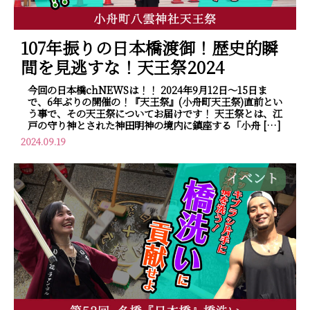
107年振りの日本橋渡御！歴史的瞬
間を見逃すな！天王祭2024
今回の日本橋chNEWSは！！ 2024年9月12日～15日ま
で、6年ぶりの開催の！『天王祭』(小舟町天王祭)直前とい
う事で、その天王祭についてお届けです！ 天王祭とは、江
戸の守り神とされた神田明神の境内に鎮座する「小舟 […]
2024.09.19
イベント