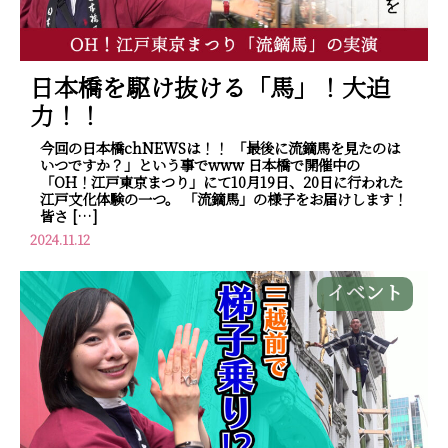
日本橋を駆け抜ける「馬」！大迫
力！！
今回の日本橋chNEWSは！！ 「最後に流鏑馬を見たのは
いつですか？」という事でwww 日本橋で開催中の
「OH！江戸東京まつり」にて10月19日、20日に行われた
江戸文化体験の一つ。 「流鏑馬」の様子をお届けします！
皆さ […]
2024.11.12
イベント