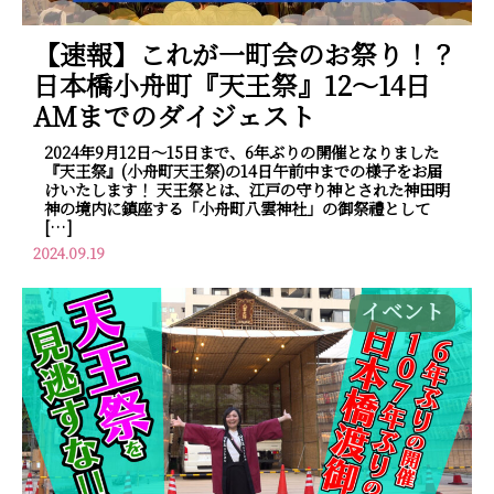
【速報】これが一町会のお祭り！？
日本橋小舟町『天王祭』12～14日
AMまでのダイジェスト
2024年9月12日～15日まで、6年ぶりの開催となりました
『天王祭』(小舟町天王祭)の14日午前中までの様子をお届
けいたします！ 天王祭とは、江戸の守り神とされた神田明
神の境内に鎮座する「小舟町八雲神社」の御祭禮として
[…]
2024.09.19
イベント