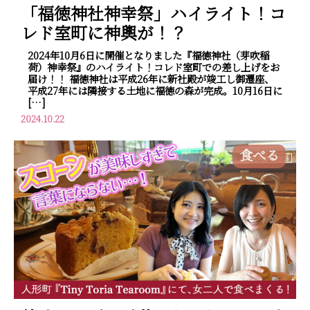
「福徳神社神幸祭」ハイライト！コ
レド室町に神輿が！？
2024年10月6日に開催となりました『福徳神社（芽吹稲
荷）神幸祭』のハイライト！コレド室町での差し上げをお
届け！！ 福徳神社は平成26年に新社殿が竣工し御遷座、
平成27年には隣接する土地に福徳の森が完成。10月16日に
[…]
2024.10.22
食べる