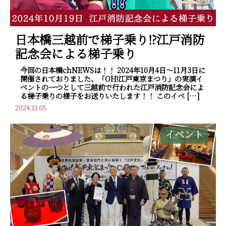
日本橋三越前で梯子乗り⁉江戸消防
記念会による梯子乗り
今回の日本橋chNEWSは！！ 2024年10月4日～11月3日に
開催されておりました、「OH!江戸東京まつり」の実演イ
ベントの一つとして三越前で行われた江戸消防記念会によ
る梯子乗りの様子をお送りいたします！！ このイベ […]
2024.11.05
イベント