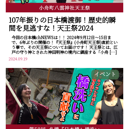
107年振りの日本橋渡御！歴史的瞬
間を見逃すな！天王祭2024
今回の日本橋chNEWSは！！ 2024年9月12日～15日ま
で、6年ぶりの開催の！『天王祭』(小舟町天王祭)直前とい
う事で、その天王祭についてお届けです！ 天王祭とは、江
戸の守り神とされた神田明神の境内に鎮座する「小舟 […]
2024.09.19
イベント