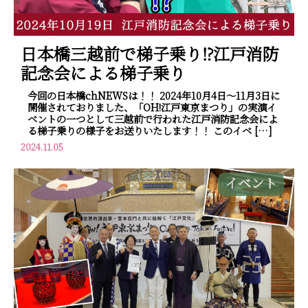
日本橋三越前で梯子乗り⁉江戸消防
記念会による梯子乗り
今回の日本橋chNEWSは！！ 2024年10月4日～11月3日に
開催されておりました、「OH!江戸東京まつり」の実演イ
ベントの一つとして三越前で行われた江戸消防記念会によ
る梯子乗りの様子をお送りいたします！！ このイベ […]
2024.11.05
イベント