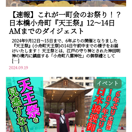
【速報】これが一町会のお祭り！？
日本橋小舟町『天王祭』12～14日
AMまでのダイジェスト
2024年9月12日～15日まで、6年ぶりの開催となりました
『天王祭』(小舟町天王祭)の14日午前中までの様子をお届
けいたします！ 天王祭とは、江戸の守り神とされた神田明
神の境内に鎮座する「小舟町八雲神社」の御祭禮として
[…]
2024.09.19
イベント