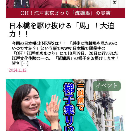
日本橋を駆け抜ける「馬」！大迫
力！！
今回の日本橋chNEWSは！！ 「最後に流鏑馬を見たのは
いつですか？」という事でwww 日本橋で開催中の
「OH！江戸東京まつり」にて10月19日、20日に行われた
江戸文化体験の一つ。 「流鏑馬」の様子をお届けします！
皆さ […]
2024.11.12
イベント