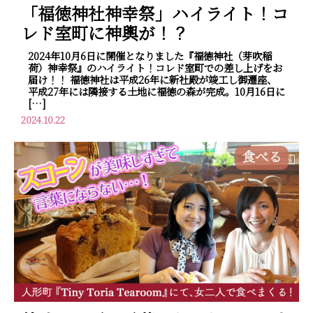
「福徳神社神幸祭」ハイライト！コ
レド室町に神輿が！？
2024年10月6日に開催となりました『福徳神社（芽吹稲
荷）神幸祭』のハイライト！コレド室町での差し上げをお
届け！！ 福徳神社は平成26年に新社殿が竣工し御遷座、
平成27年には隣接する土地に福徳の森が完成。10月16日に
[…]
2024.10.22
食べる