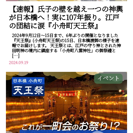
【速報】氏子の壁を越え一つの神輿
が日本橋へ！実に107年振り。江戸
の団結に涙『小舟町天王祭』
2024年9月12日～15日まで、6年ぶりの開催となりました
『天王祭』(小舟町天王祭)の15日、日本橋渡御の様子を速
報でお届けします。 天王祭とは、江戸の守り神とされた神
田明神の境内に鎮座する「小舟町八雲神社」の御祭禮と
[…]
2024.09.19
イベント