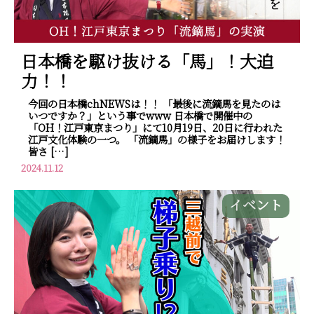
日本橋を駆け抜ける「馬」！大迫
力！！
今回の日本橋chNEWSは！！ 「最後に流鏑馬を見たのは
いつですか？」という事でwww 日本橋で開催中の
「OH！江戸東京まつり」にて10月19日、20日に行われた
江戸文化体験の一つ。 「流鏑馬」の様子をお届けします！
皆さ […]
2024.11.12
イベント