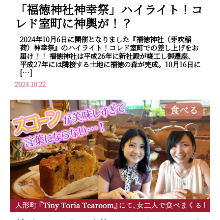
「福徳神社神幸祭」ハイライト！コ
レド室町に神輿が！？
2024年10月6日に開催となりました『福徳神社（芽吹稲
荷）神幸祭』のハイライト！コレド室町での差し上げをお
届け！！ 福徳神社は平成26年に新社殿が竣工し御遷座、
平成27年には隣接する土地に福徳の森が完成。10月16日に
[…]
2024.10.22
食べる