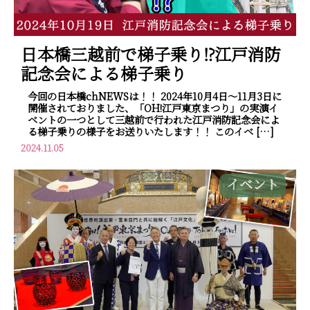
日本橋三越前で梯子乗り⁉江戸消防
記念会による梯子乗り
今回の日本橋chNEWSは！！ 2024年10月4日～11月3日に
開催されておりました、「OH!江戸東京まつり」の実演イ
ベントの一つとして三越前で行われた江戸消防記念会によ
る梯子乗りの様子をお送りいたします！！ このイベ […]
2024.11.05
イベント