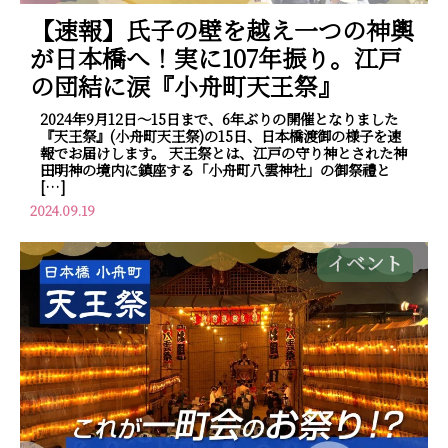
【速報】氏子の壁を越え一つの神輿
が日本橋へ！実に107年振り。江戸
の団結に涙『小舟町天王祭』
2024年9月12日～15日まで、6年ぶりの開催となりました
『天王祭』(小舟町天王祭)の15日、日本橋渡御の様子を速
報でお届けします。 天王祭とは、江戸の守り神とされた神
田明神の境内に鎮座する「小舟町八雲神社」の御祭禮と
[…]
2024.09.19
イベント