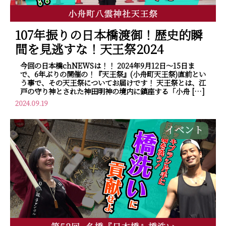
107年振りの日本橋渡御！歴史的瞬
間を見逃すな！天王祭2024
今回の日本橋chNEWSは！！ 2024年9月12日～15日ま
で、6年ぶりの開催の！『天王祭』(小舟町天王祭)直前とい
う事で、その天王祭についてお届けです！ 天王祭とは、江
戸の守り神とされた神田明神の境内に鎮座する「小舟 […]
2024.09.19
イベント