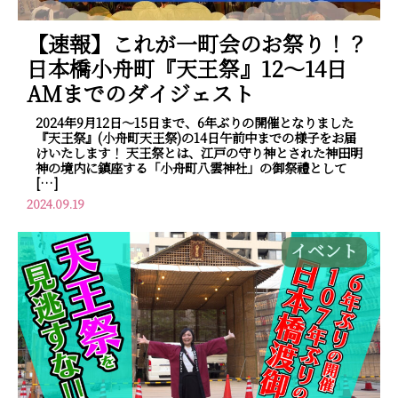
【速報】これが一町会のお祭り！？
日本橋小舟町『天王祭』12～14日
AMまでのダイジェスト
2024年9月12日～15日まで、6年ぶりの開催となりました
『天王祭』(小舟町天王祭)の14日午前中までの様子をお届
けいたします！ 天王祭とは、江戸の守り神とされた神田明
神の境内に鎮座する「小舟町八雲神社」の御祭禮として
[…]
2024.09.19
イベント