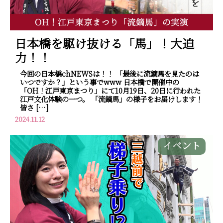
日本橋を駆け抜ける「馬」！大迫
力！！
今回の日本橋chNEWSは！！ 「最後に流鏑馬を見たのは
いつですか？」という事でwww 日本橋で開催中の
「OH！江戸東京まつり」にて10月19日、20日に行われた
江戸文化体験の一つ。 「流鏑馬」の様子をお届けします！
皆さ […]
2024.11.12
イベント