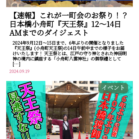
【速報】これが一町会のお祭り！？
日本橋小舟町『天王祭』12～14日
AMまでのダイジェスト
2024年9月12日～15日まで、6年ぶりの開催となりました
『天王祭』(小舟町天王祭)の14日午前中までの様子をお届
けいたします！ 天王祭とは、江戸の守り神とされた神田明
神の境内に鎮座する「小舟町八雲神社」の御祭禮として
[…]
2024.09.19
イベント