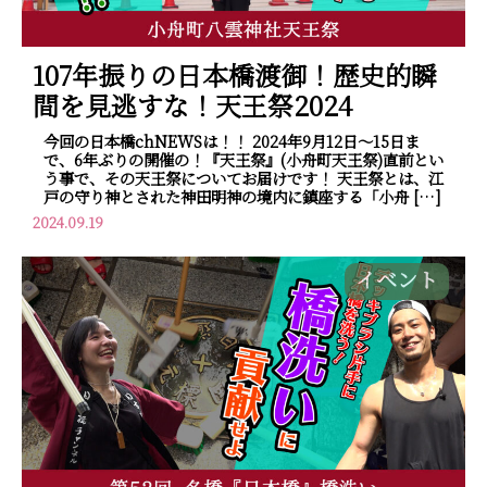
107年振りの日本橋渡御！歴史的瞬
間を見逃すな！天王祭2024
今回の日本橋chNEWSは！！ 2024年9月12日～15日ま
で、6年ぶりの開催の！『天王祭』(小舟町天王祭)直前とい
う事で、その天王祭についてお届けです！ 天王祭とは、江
戸の守り神とされた神田明神の境内に鎮座する「小舟 […]
2024.09.19
イベント