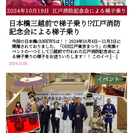
日本橋三越前で梯子乗り⁉江戸消防
記念会による梯子乗り
今回の日本橋chNEWSは！！ 2024年10月4日～11月3日に
開催されておりました、「OH!江戸東京まつり」の実演イ
ベントの一つとして三越前で行われた江戸消防記念会によ
る梯子乗りの様子をお送りいたします！！ このイベ […]
2024.11.05
イベント