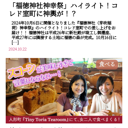
「福徳神社神幸祭」ハイライト！コ
レド室町に神輿が！？
2024年10月6日に開催となりました『福徳神社（芽吹稲
荷）神幸祭』のハイライト！コレド室町での差し上げをお
届け！！ 福徳神社は平成26年に新社殿が竣工し御遷座、
平成27年には隣接する土地に福徳の森が完成。10月16日に
[…]
2024.10.22
食べる