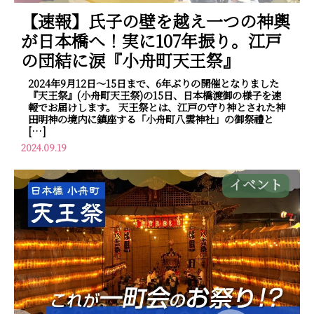
【速報】氏子の壁を越え一つの神輿
が日本橋へ！実に107年振り。江戸
の団結に涙『小舟町天王祭』
2024年9月12日～15日まで、6年ぶりの開催となりました
『天王祭』(小舟町天王祭)の15日、日本橋渡御の様子を速
報でお届けします。 天王祭とは、江戸の守り神とされた神
田明神の境内に鎮座する「小舟町八雲神社」の御祭禮と
[…]
2024.09.19
イベント