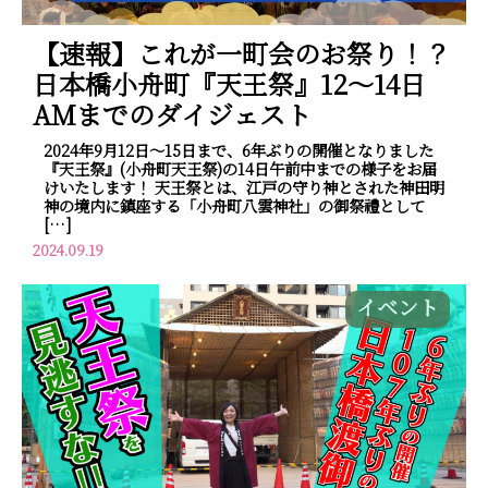
【速報】これが一町会のお祭り！？
日本橋小舟町『天王祭』12～14日
AMまでのダイジェスト
2024年9月12日～15日まで、6年ぶりの開催となりました
『天王祭』(小舟町天王祭)の14日午前中までの様子をお届
けいたします！ 天王祭とは、江戸の守り神とされた神田明
神の境内に鎮座する「小舟町八雲神社」の御祭禮として
[…]
2024.09.19
イベント