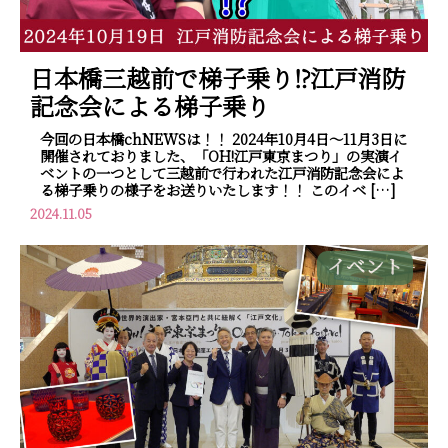
日本橋三越前で梯子乗り⁉江戸消防
記念会による梯子乗り
今回の日本橋chNEWSは！！ 2024年10月4日～11月3日に
開催されておりました、「OH!江戸東京まつり」の実演イ
ベントの一つとして三越前で行われた江戸消防記念会によ
る梯子乗りの様子をお送りいたします！！ このイベ […]
2024.11.05
イベント