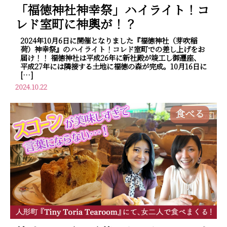
「福徳神社神幸祭」ハイライト！コ
レド室町に神輿が！？
2024年10月6日に開催となりました『福徳神社（芽吹稲
荷）神幸祭』のハイライト！コレド室町での差し上げをお
届け！！ 福徳神社は平成26年に新社殿が竣工し御遷座、
平成27年には隣接する土地に福徳の森が完成。10月16日に
[…]
2024.10.22
食べる