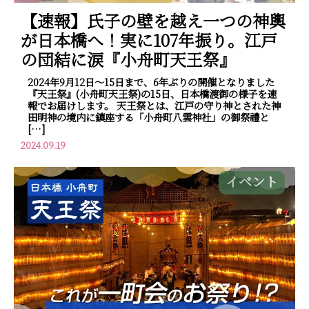
【速報】氏子の壁を越え一つの神輿
が日本橋へ！実に107年振り。江戸
の団結に涙『小舟町天王祭』
2024年9月12日～15日まで、6年ぶりの開催となりました
『天王祭』(小舟町天王祭)の15日、日本橋渡御の様子を速
報でお届けします。 天王祭とは、江戸の守り神とされた神
田明神の境内に鎮座する「小舟町八雲神社」の御祭禮と
[…]
2024.09.19
イベント