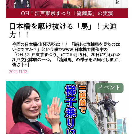
日本橋を駆け抜ける「馬」！大迫
力！！
今回の日本橋chNEWSは！！ 「最後に流鏑馬を見たのは
いつですか？」という事でwww 日本橋で開催中の
「OH！江戸東京まつり」にて10月19日、20日に行われた
江戸文化体験の一つ。 「流鏑馬」の様子をお届けします！
皆さ […]
2024.11.12
イベント