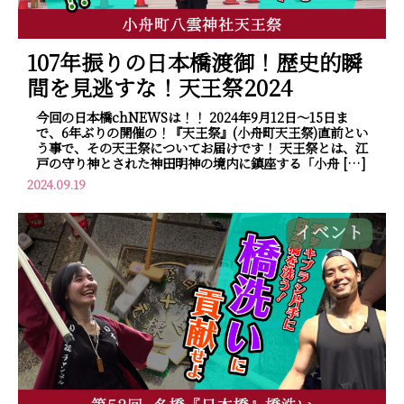
107年振りの日本橋渡御！歴史的瞬
間を見逃すな！天王祭2024
今回の日本橋chNEWSは！！ 2024年9月12日～15日ま
で、6年ぶりの開催の！『天王祭』(小舟町天王祭)直前とい
う事で、その天王祭についてお届けです！ 天王祭とは、江
戸の守り神とされた神田明神の境内に鎮座する「小舟 […]
2024.09.19
イベント