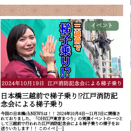
イベント
日本橋三越前で梯子乗り⁉江戸消防記
念会による梯子乗り
今回の日本橋chNEWSは！！ 2024年10月4日～11月3日に開催さ
れておりました、「OH!江戸東京まつり」の実演イベントの一つと
して三越前で行われた江戸消防記念会による梯子乗りの様子をお
送りいたします！！ このイベ […]