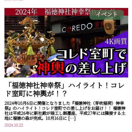
イベント
「福徳神社神幸祭」ハイライト！コレ
ド室町に神輿が！？
2024年10月6日に開催となりました『福徳神社（芽吹稲荷）神幸
祭』のハイライト！コレド室町での差し上げをお届け！！ 福徳神
社は平成26年に新社殿が竣工し御遷座、平成27年には隣接する土
地に福徳の森が完成。10月16日に […]
2024.10.22