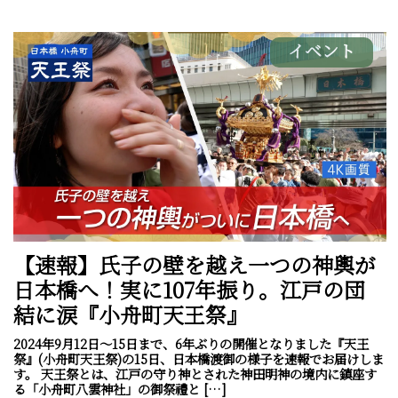
イベント
【速報】氏子の壁を越え一つの神輿が
日本橋へ！実に107年振り。江戸の団
結に涙『小舟町天王祭』
2024年9月12日～15日まで、6年ぶりの開催となりました『天王
祭』(小舟町天王祭)の15日、日本橋渡御の様子を速報でお届けしま
す。 天王祭とは、江戸の守り神とされた神田明神の境内に鎮座す
る「小舟町八雲神社」の御祭禮と […]