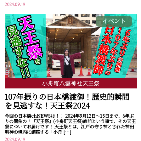
2024.09.19
イベント
107年振りの日本橋渡御！歴史的瞬間
を見逃すな！天王祭2024
今回の日本橋chNEWSは！！ 2024年9月12日～15日まで、6年ぶ
りの開催の！『天王祭』(小舟町天王祭)直前という事で、その天王
祭についてお届けです！ 天王祭とは、江戸の守り神とされた神田
明神の境内に鎮座する「小舟 […]
2024.09.19