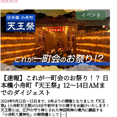
2024.09.19
イベント
【速報】これが一町会のお祭り！？ 日
本橋小舟町『天王祭』12～14日AMま
でのダイジェスト
2024年9月12日～15日まで、6年ぶりの開催となりました『天王
祭』(小舟町天王祭)の14日午前中までの様子をお届けいたします！
天王祭とは、江戸の守り神とされた神田明神の境内に鎮座する
「小舟町八雲神社」の御祭禮として […]