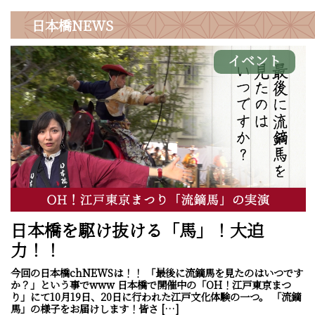
日本橋
NEWS
イベント
日本橋を駆け抜ける「馬」！大迫
力！！
今回の日本橋chNEWSは！！ 「最後に流鏑馬を見たのはいつです
か？」という事でwww 日本橋で開催中の「OH！江戸東京まつ
り」にて10月19日、20日に行われた江戸文化体験の一つ。 「流鏑
馬」の様子をお届けします！皆さ […]