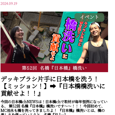
2024.09.19
イベント
デッキブラシ片手に日本橋を洗う！
【ミッション！】➡『日本橋橋洗いに
貢献せよ！！』
今回の日本橋chNEWSは！日本橋chで取材が毎年恒例になってい
る、 第52回 名橋『日本橋』橋洗いです～～！！！ 今回初めて、
MC池永も橋を洗ってきましたよ！ 『日本橋』橋洗いとは、橋の
美しさを保っていこうと、名橋『日 […]