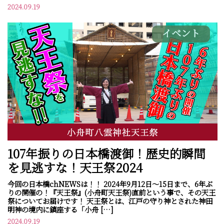
2024.09.19
イベント
107年振りの日本橋渡御！歴史的瞬間
を見逃すな！天王祭2024
今回の日本橋chNEWSは！！ 2024年9月12日～15日まで、6年ぶ
りの開催の！『天王祭』(小舟町天王祭)直前という事で、その天王
祭についてお届けです！ 天王祭とは、江戸の守り神とされた神田
明神の境内に鎮座する「小舟 […]
2024.09.19