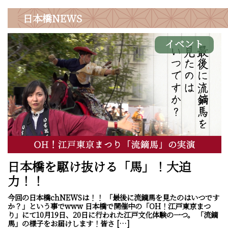
日本橋
NEWS
イベント
日本橋を駆け抜ける「馬」！大迫
力！！
今回の日本橋chNEWSは！！ 「最後に流鏑馬を見たのはいつです
か？」という事でwww 日本橋で開催中の「OH！江戸東京まつ
り」にて10月19日、20日に行われた江戸文化体験の一つ。 「流鏑
馬」の様子をお届けします！皆さ […]