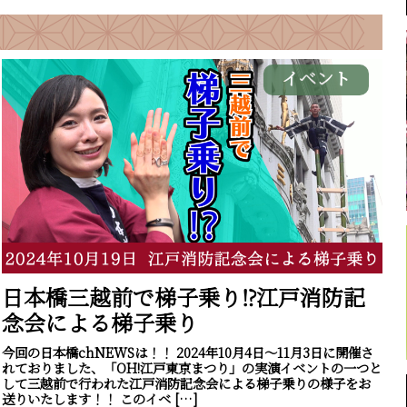
イベント
日本橋三越前で梯子乗り⁉江戸消防記
念会による梯子乗り
今回の日本橋chNEWSは！！ 2024年10月4日～11月3日に開催さ
れておりました、「OH!江戸東京まつり」の実演イベントの一つと
して三越前で行われた江戸消防記念会による梯子乗りの様子をお
送りいたします！！ このイベ […]