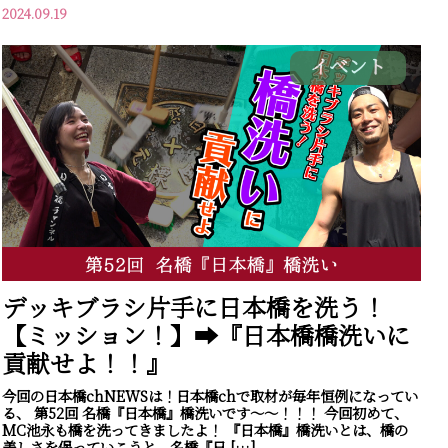
2024.09.19
イベント
デッキブラシ片手に日本橋を洗う！
【ミッション！】➡『日本橋橋洗いに
貢献せよ！！』
今回の日本橋chNEWSは！日本橋chで取材が毎年恒例になってい
る、 第52回 名橋『日本橋』橋洗いです～～！！！ 今回初めて、
MC池永も橋を洗ってきましたよ！ 『日本橋』橋洗いとは、橋の
美しさを保っていこうと、名橋『日 […]