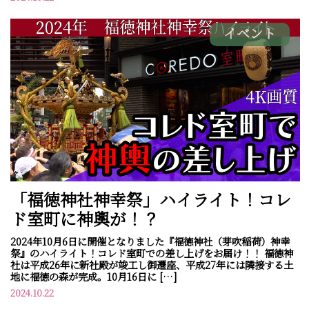
イベント
「福徳神社神幸祭」ハイライト！コレ
ド室町に神輿が！？
2024年10月6日に開催となりました『福徳神社（芽吹稲荷）神幸
祭』のハイライト！コレド室町での差し上げをお届け！！ 福徳神
社は平成26年に新社殿が竣工し御遷座、平成27年には隣接する土
地に福徳の森が完成。10月16日に […]
2024.10.22