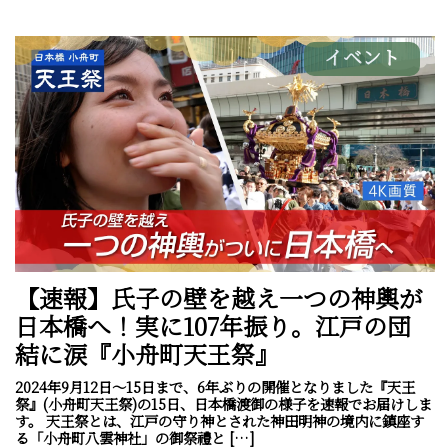
イベント
【速報】氏子の壁を越え一つの神輿が
日本橋へ！実に107年振り。江戸の団
結に涙『小舟町天王祭』
2024年9月12日～15日まで、6年ぶりの開催となりました『天王
祭』(小舟町天王祭)の15日、日本橋渡御の様子を速報でお届けしま
す。 天王祭とは、江戸の守り神とされた神田明神の境内に鎮座す
る「小舟町八雲神社」の御祭禮と […]