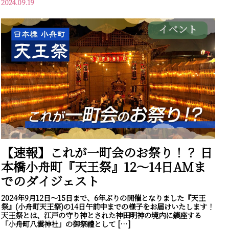
2024.09.19
イベント
【速報】これが一町会のお祭り！？ 日
本橋小舟町『天王祭』12～14日AMま
でのダイジェスト
2024年9月12日～15日まで、6年ぶりの開催となりました『天王
祭』(小舟町天王祭)の14日午前中までの様子をお届けいたします！
天王祭とは、江戸の守り神とされた神田明神の境内に鎮座する
「小舟町八雲神社」の御祭禮として […]