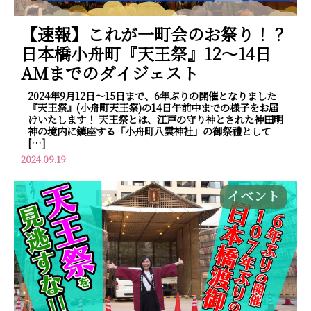
【速報】これが一町会のお祭り！？
日本橋小舟町『天王祭』12～14日
AMまでのダイジェスト
2024年9月12日～15日まで、6年ぶりの開催となりました
『天王祭』(小舟町天王祭)の14日午前中までの様子をお届
けいたします！ 天王祭とは、江戸の守り神とされた神田明
神の境内に鎮座する「小舟町八雲神社」の御祭禮として
[…]
2024.09.19
イベント