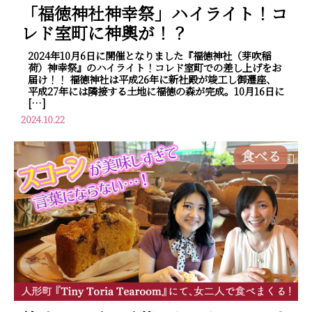
「福徳神社神幸祭」ハイライト！コ
レド室町に神輿が！？
2024年10月6日に開催となりました『福徳神社（芽吹稲
荷）神幸祭』のハイライト！コレド室町での差し上げをお
届け！！ 福徳神社は平成26年に新社殿が竣工し御遷座、
平成27年には隣接する土地に福徳の森が完成。10月16日に
[…]
2024.10.22
食べる