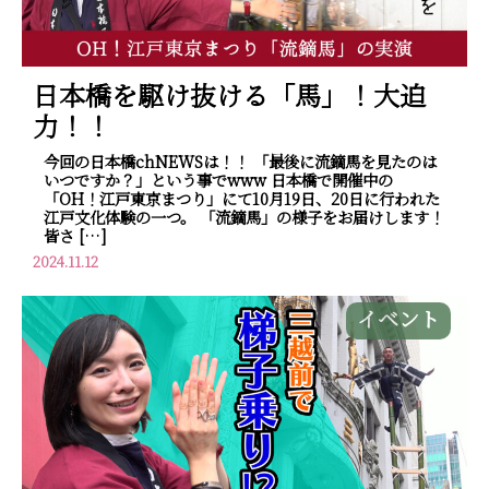
日本橋を駆け抜ける「馬」！大迫
力！！
今回の日本橋chNEWSは！！ 「最後に流鏑馬を見たのは
いつですか？」という事でwww 日本橋で開催中の
「OH！江戸東京まつり」にて10月19日、20日に行われた
江戸文化体験の一つ。 「流鏑馬」の様子をお届けします！
皆さ […]
2024.11.12
イベント