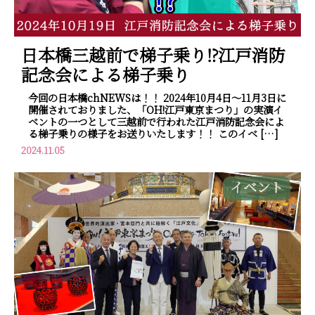
日本橋三越前で梯子乗り⁉江戸消防
記念会による梯子乗り
今回の日本橋chNEWSは！！ 2024年10月4日～11月3日に
開催されておりました、「OH!江戸東京まつり」の実演イ
ベントの一つとして三越前で行われた江戸消防記念会によ
る梯子乗りの様子をお送りいたします！！ このイベ […]
2024.11.05
イベント