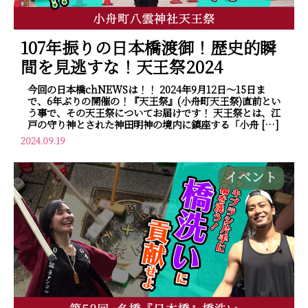
107年振りの日本橋渡御！歴史的瞬
間を見逃すな！天王祭2024
今回の日本橋chNEWSは！！ 2024年9月12日～15日ま
で、6年ぶりの開催の！『天王祭』(小舟町天王祭)直前とい
う事で、その天王祭についてお届けです！ 天王祭とは、江
戸の守り神とされた神田明神の境内に鎮座する「小舟 […]
2024.09.19
イベント