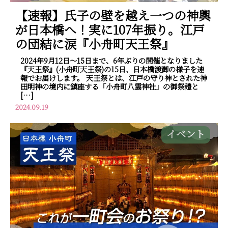
【速報】氏子の壁を越え一つの神輿
が日本橋へ！実に107年振り。江戸
の団結に涙『小舟町天王祭』
2024年9月12日～15日まで、6年ぶりの開催となりました
『天王祭』(小舟町天王祭)の15日、日本橋渡御の様子を速
報でお届けします。 天王祭とは、江戸の守り神とされた神
田明神の境内に鎮座する「小舟町八雲神社」の御祭禮と
[…]
2024.09.19
イベント