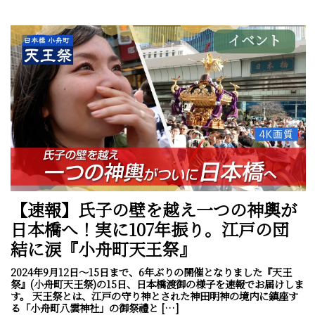
イベント
【速報】氏子の壁を越え一つの神輿が
日本橋へ！実に107年振り。江戸の団
結に涙『小舟町天王祭』
2024年9月12日～15日まで、6年ぶりの開催となりました『天王
祭』(小舟町天王祭)の15日、日本橋渡御の様子を速報でお届けしま
す。 天王祭とは、江戸の守り神とされた神田明神の境内に鎮座す
る「小舟町八雲神社」の御祭禮と […]