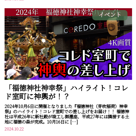
イベント
「福徳神社神幸祭」ハイライト！コレ
ド室町に神輿が！？
2024年10月6日に開催となりました『福徳神社（芽吹稲荷）神幸
祭』のハイライト！コレド室町での差し上げをお届け！！ 福徳神
社は平成26年に新社殿が竣工し御遷座、平成27年には隣接する土
地に福徳の森が完成。10月16日に […]
2024.10.22