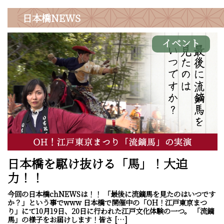
日本橋
NEWS
イベント
日本橋を駆け抜ける「馬」！大迫
力！！
今回の日本橋chNEWSは！！ 「最後に流鏑馬を見たのはいつです
か？」という事でwww 日本橋で開催中の「OH！江戸東京まつ
り」にて10月19日、20日に行われた江戸文化体験の一つ。 「流鏑
馬」の様子をお届けします！皆さ […]