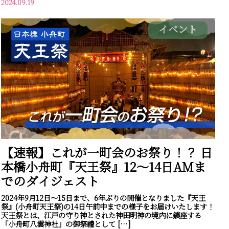
2024.09.19
イベント
【速報】これが一町会のお祭り！？ 日
本橋小舟町『天王祭』12～14日AMま
でのダイジェスト
2024年9月12日～15日まで、6年ぶりの開催となりました『天王
祭』(小舟町天王祭)の14日午前中までの様子をお届けいたします！
天王祭とは、江戸の守り神とされた神田明神の境内に鎮座する
「小舟町八雲神社」の御祭禮として […]