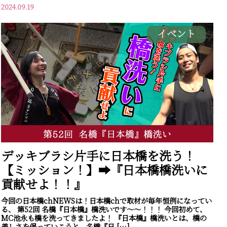
2024.09.19
イベント
デッキブラシ片手に日本橋を洗う！
【ミッション！】➡『日本橋橋洗いに
貢献せよ！！』
今回の日本橋chNEWSは！日本橋chで取材が毎年恒例になってい
る、 第52回 名橋『日本橋』橋洗いです～～！！！ 今回初めて、
MC池永も橋を洗ってきましたよ！ 『日本橋』橋洗いとは、橋の
美しさを保っていこうと、名橋『日 […]