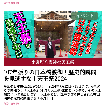
2024.09.19
イベント
107年振りの日本橋渡御！歴史的瞬間
を見逃すな！天王祭2024
今回の日本橋chNEWSは！！ 2024年9月12日～15日まで、6年ぶ
りの開催の！『天王祭』(小舟町天王祭)直前という事で、その天王
祭についてお届けです！ 天王祭とは、江戸の守り神とされた神田
明神の境内に鎮座する「小舟 […]
2024.09.19