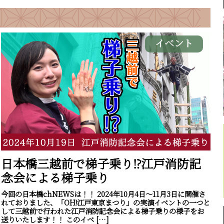
イベント
日本橋三越前で梯子乗り⁉江戸消防記
念会による梯子乗り
今回の日本橋chNEWSは！！ 2024年10月4日～11月3日に開催さ
れておりました、「OH!江戸東京まつり」の実演イベントの一つと
して三越前で行われた江戸消防記念会による梯子乗りの様子をお
送りいたします！！ このイベ […]