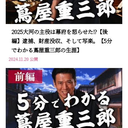
2025大河の主役は幕府を怒らせた⁉【後
編】逮捕、財産没収、そして写楽。【5分
でわかる蔦屋重三郎の生涯】
2024.11.20 公開